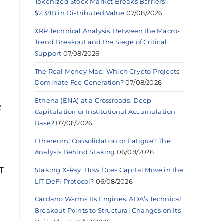
Tokenized Stock Market Breaks Barriers:
$2.38B in Distributed Value
07/08/2026
XRP Technical Analysis: Between the Macro-
Trend Breakout and the Siege of Critical
Support
07/08/2026
The Real Money Map: Which Crypto Projects
Dominate Fee Generation?
07/08/2026
Ethena (ENA) at a Crossroads: Deep
e
Capitulation or Institutional Accumulation
Base?
07/08/2026
Ethereum: Consolidation or Fatigue? The
Analysis Behind Staking
06/08/2026
DT
Staking X-Ray: How Does Capital Move in the
LIT DeFi Protocol?
06/08/2026
Cardano Warms Its Engines: ADA’s Technical
Breakout Points to Structural Changes on Its