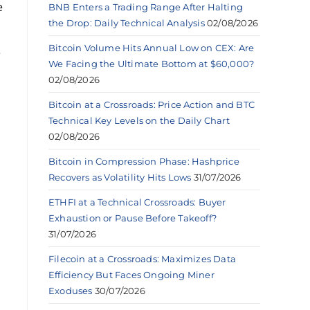
e
BNB Enters a Trading Range After Halting
the Drop: Daily Technical Analysis
02/08/2026
Bitcoin Volume Hits Annual Low on CEX: Are
e
We Facing the Ultimate Bottom at $60,000?
02/08/2026
Bitcoin at a Crossroads: Price Action and BTC
Technical Key Levels on the Daily Chart
02/08/2026
Bitcoin in Compression Phase: Hashprice
Recovers as Volatility Hits Lows
31/07/2026
ETHFI at a Technical Crossroads: Buyer
Exhaustion or Pause Before Takeoff?
31/07/2026
Filecoin at a Crossroads: Maximizes Data
Efficiency But Faces Ongoing Miner
Exoduses
30/07/2026