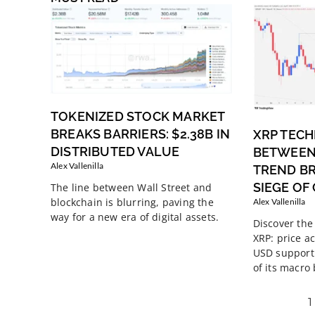
TOKENIZED STOCK MARKET
BREAKS BARRIERS: $2.38B IN
XRP TECH
DISTRIBUTED VALUE
BETWEEN
Alex Vallenilla
TREND B
SIEGE OF
The line between Wall Street and
blockchain is blurring, paving the
Alex Vallenilla
way for a new era of digital assets.
Discover the 
XRP: price ac
USD support 
of its macro
1