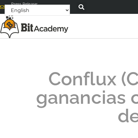
Press Release:
alex@bitacademyweb.com
Conflux (C
ganancias 
de