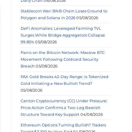
Daily Chart
06/08/2026
Stablecoin War: BNB Chain Loses Ground to
Polygon and Solana in 2026
05/08/2026
DeFi Anomalies: Leveraged Farming TVL
Surges While Bridge Aggregators Collapse
99.85%
05/08/2026
Panic on the Bitcoin Network: Massive BTC
Movement Following Coldcard Security
Breach
05/08/2026
PAX Gold Breaks 42-Day Range: Is Tokenized
Gold Initiating a New Bullish Trend?
05/08/2026
Canton Cryptocurrency (CC) Under Pressure:
Price Action Confirms a Two-Leg Bearish
Structure Toward Key Support
04/08/2026
Ethereum Options Turning Bullish? Traders
Target $3,200 by Year-End
04/08/2026