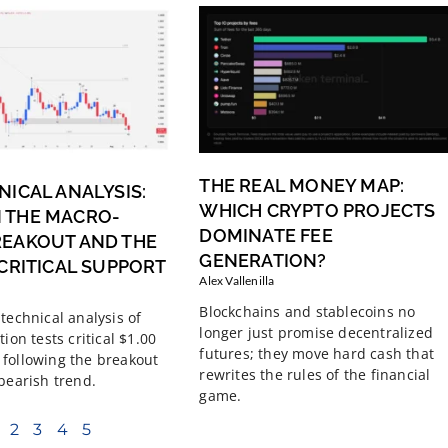
THE REAL MONEY MAP:
NICAL ANALYSIS:
WHICH CRYPTO PROJECTS
 THE MACRO-
DOMINATE FEE
REAKOUT AND THE
GENERATION?
 CRITICAL SUPPORT
Alex Vallenilla
Blockchains and stablecoins no
technical analysis of
longer just promise decentralized
tion tests critical $1.00
futures; they move hard cash that
following the breakout
rewrites the rules of the financial
 bearish trend.
game.
2
3
4
5