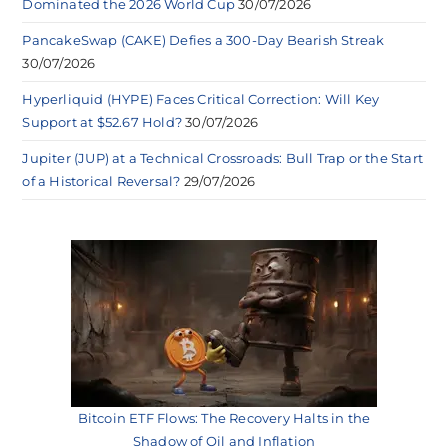
Dominated the 2026 World Cup
30/07/2026
PancakeSwap (CAKE) Defies a 300-Day Bearish Streak
30/07/2026
Hyperliquid (HYPE) Faces Critical Correction: Will Key
Support at $52.67 Hold?
30/07/2026
Jupiter (JUP) at a Technical Crossroads: Bull Trap or the Start
of a Historical Reversal?
29/07/2026
Bitcoin ETF Flows: The Recovery Halts in the
Shadow of Oil and Inflation