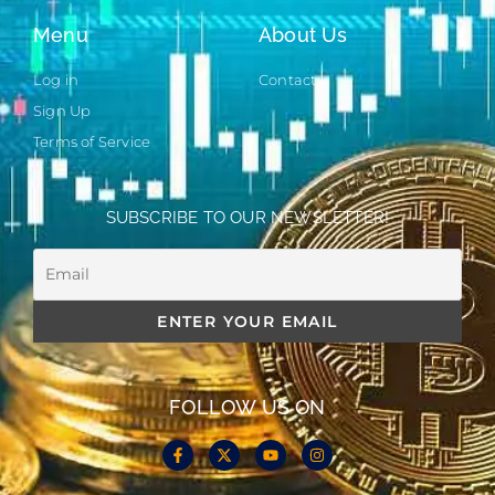
Menu
About Us
Log in
Contact
Sign Up
Terms of Service
SUBSCRIBE TO OUR NEWSLETTER!
FOLLOW US ON