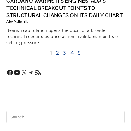
CARDANO WARMS ITS ENGINES: ADA’S
TECHNICAL BREAKOUT POINTS TO
STRUCTURAL CHANGES ON ITS DAILY CHART
Alex Vallenilla
Bearish capitulation opens the door for a broader
technical rebound as price action invalidates months of
selling pressure.
1
2
3
4
5