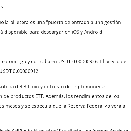
s.
e la billetera es una “puerta de entrada a una gestión
stá disponible para descargar en iOS y Android.
este domingo y cotizaba en USDT 0,00000926. El precio de
 USDT 0,00000912.
 subida del Bitcoin y del resto de criptomonedas
ión de productos ETF. Además, los rendimientos de los
s meses y se especula que la Reserva Federal volverá a
io de SHIB dibujó en el gráfico diario una formación de ta