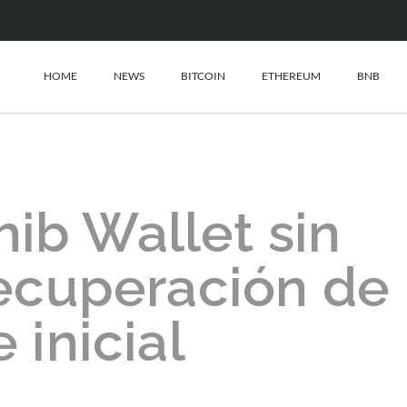
HOME
NEWS
BITCOIN
ETHEREUM
BNB
hib Wallet sin
recuperación de
e inicial