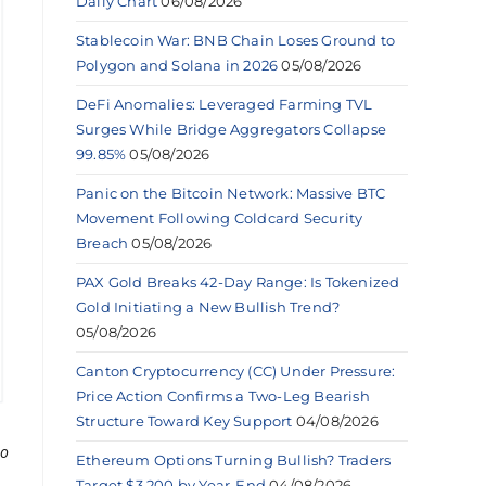
Daily Chart
06/08/2026
Stablecoin War: BNB Chain Loses Ground to
Polygon and Solana in 2026
05/08/2026
DeFi Anomalies: Leveraged Farming TVL
Surges While Bridge Aggregators Collapse
99.85%
05/08/2026
Panic on the Bitcoin Network: Massive BTC
Movement Following Coldcard Security
Breach
05/08/2026
PAX Gold Breaks 42-Day Range: Is Tokenized
Gold Initiating a New Bullish Trend?
05/08/2026
Canton Cryptocurrency (CC) Under Pressure:
Price Action Confirms a Two-Leg Bearish
Structure Toward Key Support
04/08/2026
po
Ethereum Options Turning Bullish? Traders
Target $3,200 by Year-End
04/08/2026