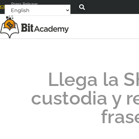
Press Release:
alex@bitacademyweb.com
Llega la S
custodia y 
fras