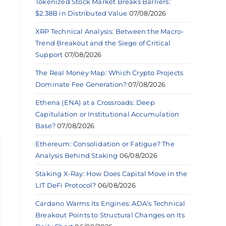
Tokenized Stock Market Breaks Barriers:
$2.38B in Distributed Value
07/08/2026
XRP Technical Analysis: Between the Macro-
Trend Breakout and the Siege of Critical
Support
07/08/2026
The Real Money Map: Which Crypto Projects
Dominate Fee Generation?
07/08/2026
Ethena (ENA) at a Crossroads: Deep
Capitulation or Institutional Accumulation
Base?
07/08/2026
Ethereum: Consolidation or Fatigue? The
Analysis Behind Staking
06/08/2026
Staking X-Ray: How Does Capital Move in the
LIT DeFi Protocol?
06/08/2026
Cardano Warms Its Engines: ADA’s Technical
Breakout Points to Structural Changes on Its