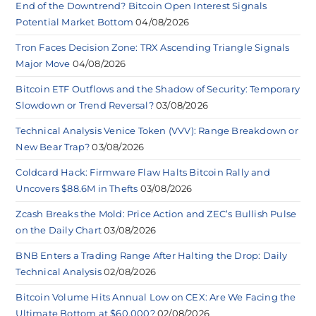
End of the Downtrend? Bitcoin Open Interest Signals
Potential Market Bottom
04/08/2026
Tron Faces Decision Zone: TRX Ascending Triangle Signals
Major Move
04/08/2026
Bitcoin ETF Outflows and the Shadow of Security: Temporary
Slowdown or Trend Reversal?
03/08/2026
Technical Analysis Venice Token (VVV): Range Breakdown or
New Bear Trap?
03/08/2026
Coldcard Hack: Firmware Flaw Halts Bitcoin Rally and
Uncovers $88.6M in Thefts
03/08/2026
Zcash Breaks the Mold: Price Action and ZEC’s Bullish Pulse
on the Daily Chart
03/08/2026
BNB Enters a Trading Range After Halting the Drop: Daily
Technical Analysis
02/08/2026
Bitcoin Volume Hits Annual Low on CEX: Are We Facing the
Ultimate Bottom at $60,000?
02/08/2026