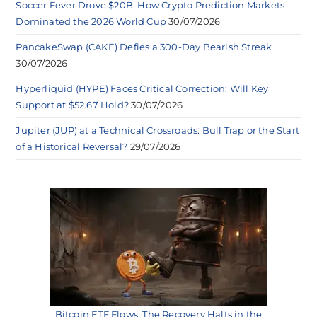
Soccer Fever Drove $20B: How Crypto Prediction Markets
Dominated the 2026 World Cup
30/07/2026
PancakeSwap (CAKE) Defies a 300-Day Bearish Streak
30/07/2026
Hyperliquid (HYPE) Faces Critical Correction: Will Key
Support at $52.67 Hold?
30/07/2026
Jupiter (JUP) at a Technical Crossroads: Bull Trap or the Start
of a Historical Reversal?
29/07/2026
Bitcoin ETF Flows: The Recovery Halts in the