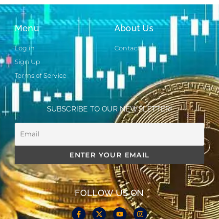
Menu
About Us
Log in
Contact
Sign Up
Terms of Service
SUBSCRIBE TO OUR NEWSLETTER!
FOLLOW US ON