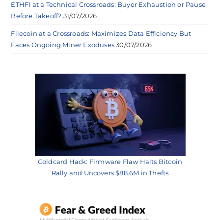
ETHFI at a Technical Crossroads: Buyer Exhaustion or Pause
Before Takeoff?
31/07/2026
Filecoin at a Crossroads: Maximizes Data Efficiency But
Faces Ongoing Miner Exoduses
30/07/2026
Coldcard Hack: Firmware Flaw Halts Bitcoin
Rally and Uncovers $88.6M in Thefts