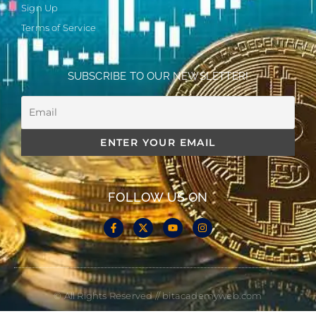
Sign Up
Terms of Service
SUBSCRIBE TO OUR NEWSLETTER!
FOLLOW US ON
© All Rights Reserved // bitacademyweb.com