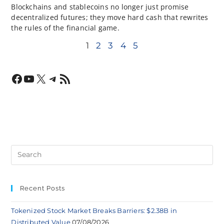
Blockchains and stablecoins no longer just promise
decentralized futures; they move hard cash that rewrites
the rules of the financial game.
1
2
3
4
5
Recent Posts
Tokenized Stock Market Breaks Barriers: $2.38B in
Distributed Value
07/08/2026