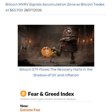
Bitcoin MVRV Signals Accumulation Zone as Bitcoin Trades
at $63,700
28/07/2026
Bitcoin ETF Flows: The Recovery Halts in the
Shadow of Oil and Inflation