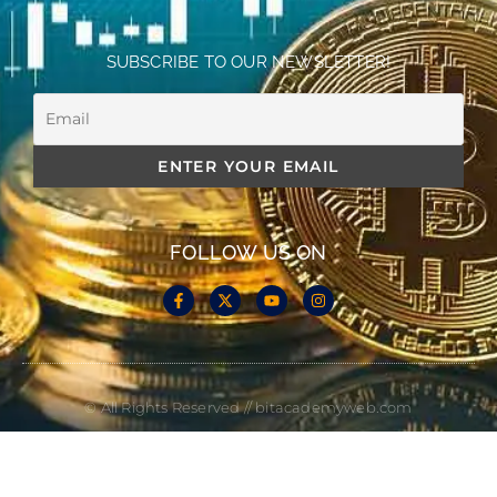
SUBSCRIBE TO OUR NEWSLETTER!
FOLLOW US ON
© All Rights Reserved // bitacademyweb.com
Made with
by Cloud Media Pro