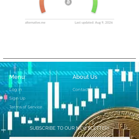
Menu
About Us
Log in
Contact
Sign Up
Terms of Service
SUBSCRIBE TO OUR NEWSLETTER!