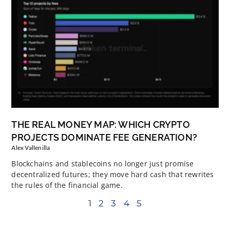
THE REAL MONEY MAP: WHICH CRYPTO
PROJECTS DOMINATE FEE GENERATION?
Alex Vallenilla
Blockchains and stablecoins no longer just promise
decentralized futures; they move hard cash that rewrites
the rules of the financial game.
1
2
3
4
5