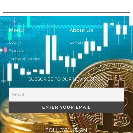
Menu
About Us
Log in
Contact
Sign Up
Terms of Service
SUBSCRIBE TO OUR NEWSLETTER!
FOLLOW US ON