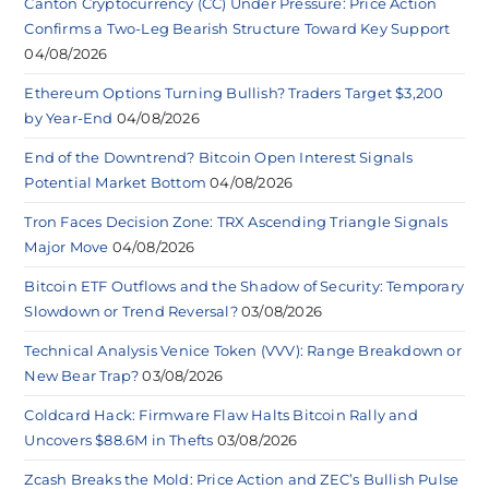
Canton Cryptocurrency (CC) Under Pressure: Price Action
Confirms a Two-Leg Bearish Structure Toward Key Support
04/08/2026
Ethereum Options Turning Bullish? Traders Target $3,200
by Year-End
04/08/2026
End of the Downtrend? Bitcoin Open Interest Signals
Potential Market Bottom
04/08/2026
Tron Faces Decision Zone: TRX Ascending Triangle Signals
Major Move
04/08/2026
Bitcoin ETF Outflows and the Shadow of Security: Temporary
Slowdown or Trend Reversal?
03/08/2026
Technical Analysis Venice Token (VVV): Range Breakdown or
New Bear Trap?
03/08/2026
Coldcard Hack: Firmware Flaw Halts Bitcoin Rally and
Uncovers $88.6M in Thefts
03/08/2026
Zcash Breaks the Mold: Price Action and ZEC’s Bullish Pulse