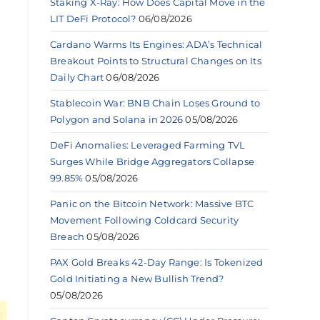
Staking X-Ray: How Does Capital Move in the
LIT DeFi Protocol?
06/08/2026
Cardano Warms Its Engines: ADA’s Technical
Breakout Points to Structural Changes on Its
Daily Chart
06/08/2026
Stablecoin War: BNB Chain Loses Ground to
Polygon and Solana in 2026
05/08/2026
DeFi Anomalies: Leveraged Farming TVL
Surges While Bridge Aggregators Collapse
99.85%
05/08/2026
Panic on the Bitcoin Network: Massive BTC
Movement Following Coldcard Security
Breach
05/08/2026
PAX Gold Breaks 42-Day Range: Is Tokenized
Gold Initiating a New Bullish Trend?
05/08/2026