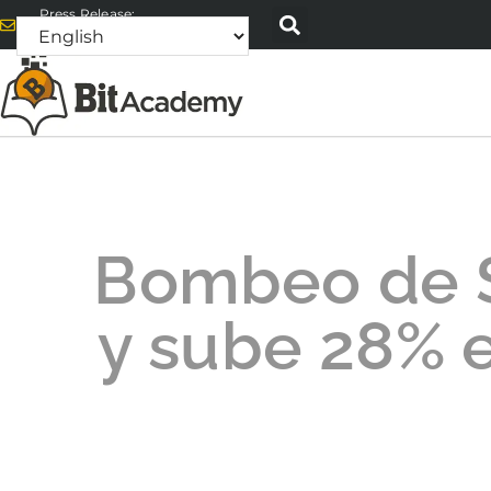
Press Release:
alex@bitacademyweb.com
Bombeo de S
y sube 28%