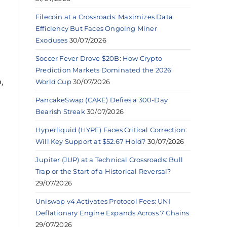
Filecoin at a Crossroads: Maximizes Data
Efficiency But Faces Ongoing Miner
Exoduses
30/07/2026
a
Soccer Fever Drove $20B: How Crypto
Prediction Markets Dominated the 2026
,
World Cup
30/07/2026
PancakeSwap (CAKE) Defies a 300-Day
Bearish Streak
30/07/2026
Hyperliquid (HYPE) Faces Critical Correction:
Will Key Support at $52.67 Hold?
30/07/2026
Jupiter (JUP) at a Technical Crossroads: Bull
Trap or the Start of a Historical Reversal?
29/07/2026
Uniswap v4 Activates Protocol Fees: UNI
Deflationary Engine Expands Across 7 Chains
29/07/2026