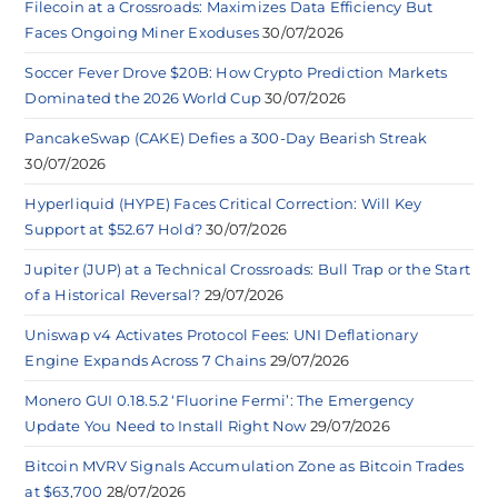
Filecoin at a Crossroads: Maximizes Data Efficiency But
Faces Ongoing Miner Exoduses
30/07/2026
Soccer Fever Drove $20B: How Crypto Prediction Markets
Dominated the 2026 World Cup
30/07/2026
PancakeSwap (CAKE) Defies a 300-Day Bearish Streak
30/07/2026
Hyperliquid (HYPE) Faces Critical Correction: Will Key
Support at $52.67 Hold?
30/07/2026
Jupiter (JUP) at a Technical Crossroads: Bull Trap or the Start
of a Historical Reversal?
29/07/2026
Uniswap v4 Activates Protocol Fees: UNI Deflationary
Engine Expands Across 7 Chains
29/07/2026
Monero GUI 0.18.5.2 ‘Fluorine Fermi’: The Emergency
Update You Need to Install Right Now
29/07/2026
Bitcoin MVRV Signals Accumulation Zone as Bitcoin Trades
at $63,700
28/07/2026