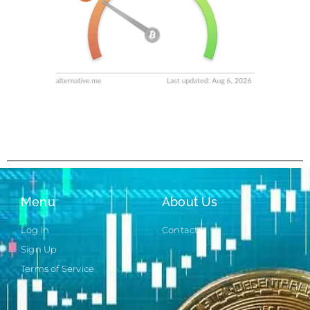
Menu
About Us
Log in
Contact
Sign Up
Terms of Service