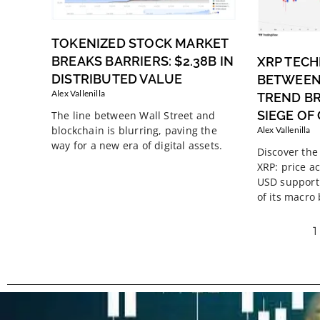
TOKENIZED STOCK MARKET
BREAKS BARRIERS: $2.38B IN
XRP TECH
DISTRIBUTED VALUE
BETWEEN
Alex Vallenilla
TREND B
SIEGE OF
The line between Wall Street and
blockchain is blurring, paving the
Alex Vallenilla
way for a new era of digital assets.
Discover the 
XRP: price ac
USD support 
of its macro
1