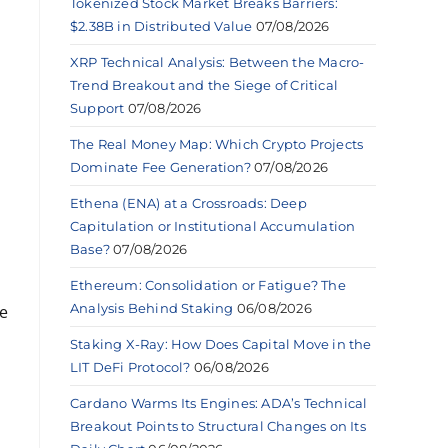
Tokenized Stock Market Breaks Barriers:
$2.38B in Distributed Value
07/08/2026
XRP Technical Analysis: Between the Macro-
Trend Breakout and the Siege of Critical
Support
07/08/2026
The Real Money Map: Which Crypto Projects
Dominate Fee Generation?
07/08/2026
Ethena (ENA) at a Crossroads: Deep
Capitulation or Institutional Accumulation
Base?
07/08/2026
Ethereum: Consolidation or Fatigue? The
Analysis Behind Staking
06/08/2026
e
Staking X-Ray: How Does Capital Move in the
LIT DeFi Protocol?
06/08/2026
Cardano Warms Its Engines: ADA’s Technical
Breakout Points to Structural Changes on Its