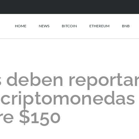
HOME
NEWS
BITCOIN
ETHEREUM
BNB
 deben reporta
 criptomonedas
re $150