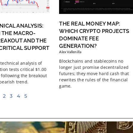
THE REAL MONEY MAP:
NICAL ANALYSIS:
WHICH CRYPTO PROJECTS
 THE MACRO-
DOMINATE FEE
REAKOUT AND THE
GENERATION?
 CRITICAL SUPPORT
Alex Vallenilla
Blockchains and stablecoins no
technical analysis of
longer just promise decentralized
tion tests critical $1.00
futures; they move hard cash that
following the breakout
rewrites the rules of the financial
 bearish trend.
game.
2
3
4
5