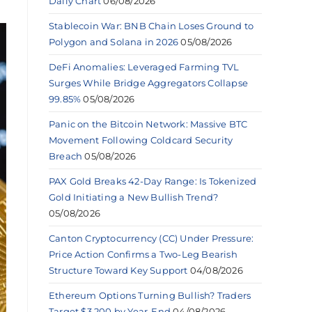
Daily Chart
06/08/2026
Stablecoin War: BNB Chain Loses Ground to
Polygon and Solana in 2026
05/08/2026
DeFi Anomalies: Leveraged Farming TVL
Surges While Bridge Aggregators Collapse
99.85%
05/08/2026
Panic on the Bitcoin Network: Massive BTC
Movement Following Coldcard Security
Breach
05/08/2026
PAX Gold Breaks 42-Day Range: Is Tokenized
Gold Initiating a New Bullish Trend?
05/08/2026
Canton Cryptocurrency (CC) Under Pressure:
Price Action Confirms a Two-Leg Bearish
Structure Toward Key Support
04/08/2026
Ethereum Options Turning Bullish? Traders
Target $3,200 by Year-End
04/08/2026