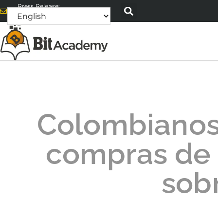
Press Release:
alex@bitacademyweb.com
Colombianos
compras de
sob